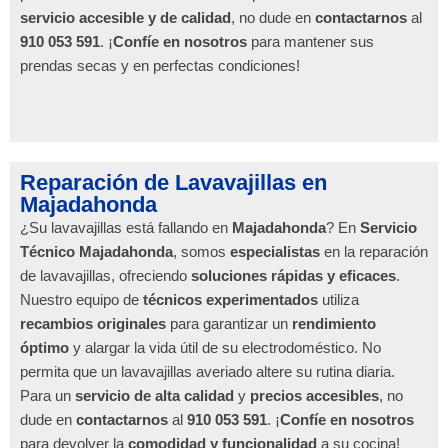
servicio accesible y de calidad
, no dude en
contactarnos
al
910 053 591
. ¡
Confíe en nosotros
para mantener sus
prendas secas y en perfectas condiciones!
Reparación de Lavavajillas en
Majadahonda
¿Su lavavajillas está fallando en
Majadahonda
? En
Servicio
Técnico Majadahonda
, somos
especialistas
en la reparación
de lavavajillas, ofreciendo
soluciones rápidas y eficaces
.
Nuestro equipo de
técnicos experimentados
utiliza
recambios originales
para garantizar un
rendimiento
óptimo
y alargar la vida útil de su electrodoméstico. No
permita que un lavavajillas averiado altere su rutina diaria.
Para un
servicio de alta calidad
y
precios accesibles
, no
dude en
contactarnos
al
910 053 591
. ¡
Confíe en nosotros
para devolver la
comodidad y funcionalidad
a su cocina!