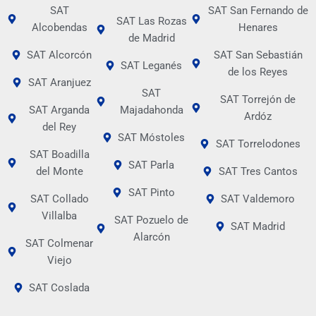
SAT
SAT San Fernando de
SAT Las Rozas
Alcobendas
Henares
de Madrid
SAT Alcorcón
SAT San Sebastián
SAT Leganés
de los Reyes
SAT Aranjuez
SAT
SAT Torrejón de
SAT Arganda
Majadahonda
Ardóz
del Rey
SAT Móstoles
SAT Torrelodones
SAT Boadilla
SAT Parla
del Monte
SAT Tres Cantos
SAT Pinto
SAT Collado
SAT Valdemoro
Villalba
SAT Pozuelo de
SAT Madrid
Alarcón
SAT Colmenar
Viejo
SAT Coslada