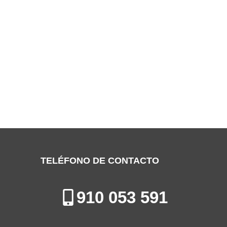
SERVICIO TÉCNICO NIBELS
MAJADAHONDA
Especialistas en la Reparación, Mantenimiento e Instalación de
Electrodomésticos en Majadahonda
TELÉFONO DE CONTACTO
910 053 591