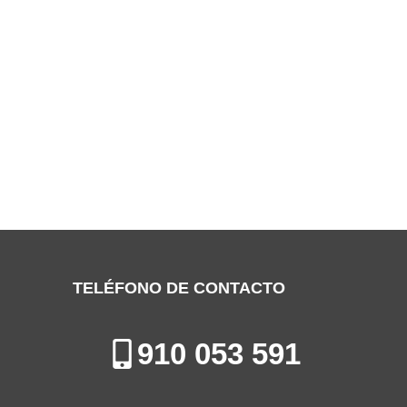
SERVICIO TÉCNICO GENERAL ELECTRIC
MAJADAHONDA
Especialistas en la Reparación, Mantenimiento e Instalación de
Electrodomésticos en Majadahonda
TELÉFONO DE CONTACTO
910 053 591