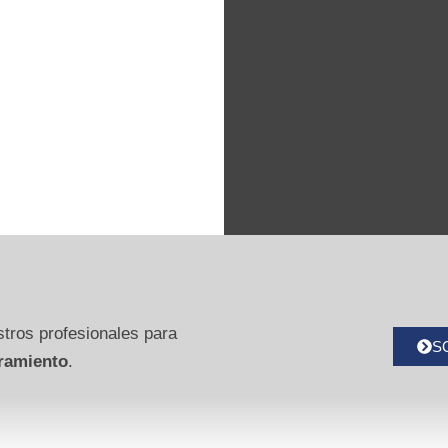
tros profesionales para
S
ramiento
.