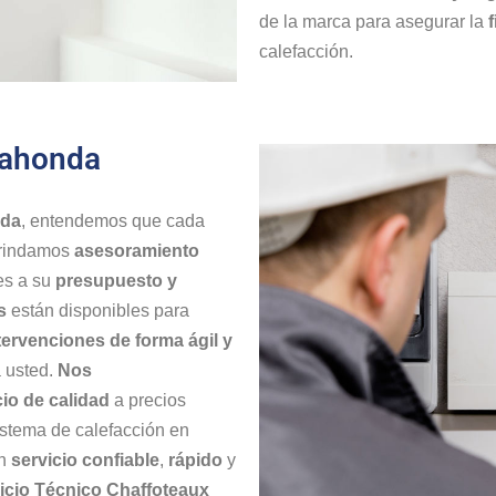
de la marca para asegurar la
calefacción.
dahonda
nda
, entendemos que cada
 brindamos
asesoramiento
es a su
presupuesto y
s
están disponibles para
tervenciones de forma ágil y
 usted.
Nos
io de calidad
a precios
sistema de calefacción en
un
servicio confiable
,
rápido
y
icio Técnico Chaffoteaux