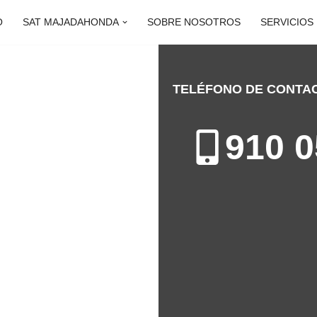
O
SAT MAJADAHONDA
SOBRE NOSOTROS
SERVICIOS
TELÉFONO DE CONTA
X MAJADAHONDA
910 0
ión de Calderas en Majadahonda