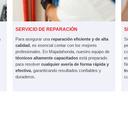
SERVICIO DE REPARACIÓN
S
s
Para asegurar una
reparación eficiente y de alta
S
calidad
, es esencial contar con los mejores
pe
profesionales. En Majadahonda, nuestro equipo de
c
técnicos altamente capacitados
está preparado
e
para resolver
cualquier avería de forma rápida y
Nu
efectiva
, garantizando resultados confiables y
t
duraderos.
cu