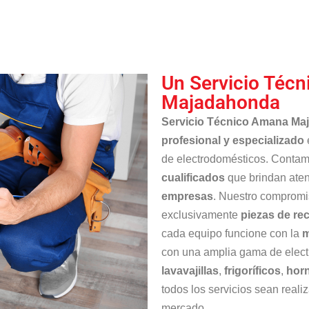
Un Servicio Técn
Majadahonda
Servicio Técnico Amana Ma
profesional y especializado
de electrodomésticos. Conta
cualificados
que brindan aten
empresas
. Nuestro compromis
exclusivamente
piezas de r
cada equipo funcione con la
m
con una amplia gama de elec
lavavajillas
,
frigoríficos
,
hor
todos los servicios sean reali
mercado.