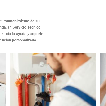
 el
mantenimiento de su
onda
, en
Servicio Técnico
le toda la
ayuda
y
soporte
tención personalizada
.