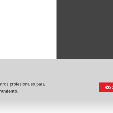
tros profesionales para
S
ramiento
.