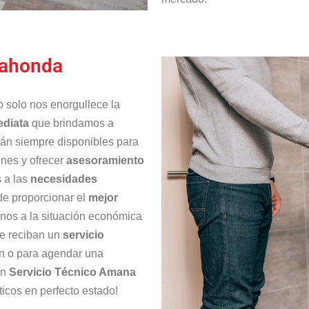
dahonda
o solo nos enorgullece la
ediata
que brindamos a
án siempre disponibles para
ones y ofrecer
asesoramiento
 a las
necesidades
e proporcionar el
mejor
onos a la situación económica
re reciban un
servicio
ón o para agendar una
en
Servicio Técnico Amana
icos en perfecto estado!