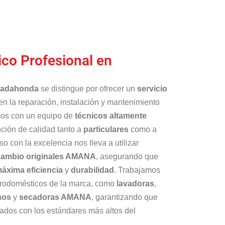
ico Profesional en
jadahonda
se distingue por ofrecer un
servicio
en la reparación, instalación y mantenimiento
mos con un equipo de
técnicos altamente
ción de calidad tanto a
particulares
como a
o con la excelencia nos lleva a utilizar
ecambio originales AMANA
, asegurando que
áxima eficiencia
y
durabilidad
. Trabajamos
trodomésticos de la marca, como
lavadoras
,
nos
y
secadoras AMANA
, garantizando que
zados con los estándares más altos del