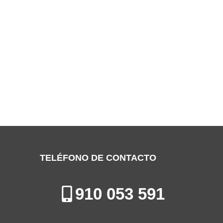
SERVICIO TÉCNICO JOHNSON
MAJADAHONDA
Especialistas en la Reparación, Instalación y Mantenimiento de
Aires Acondicionados en Majadahonda
TELÉFONO DE CONTACTO
910 053 591