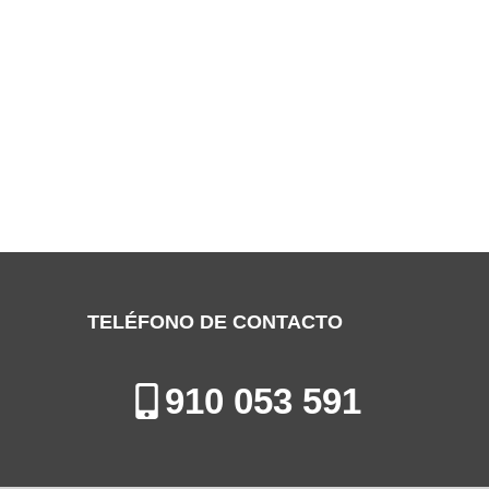
SERVICIO TÉCNICO AEG MAJADAHONDA
Especialistas en la Reparación, Mantenimiento e Instalación de
Electrodomésticos en Majadahonda
TELÉFONO DE CONTACTO
910 053 591