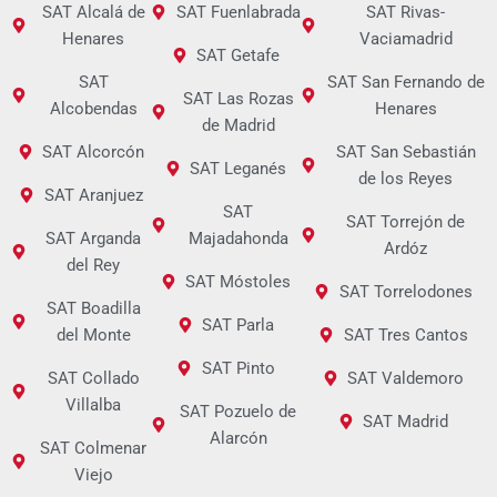
SAT Alcalá de
SAT Fuenlabrada
SAT Rivas-
Henares
Vaciamadrid
SAT Getafe
SAT
SAT San Fernando de
SAT Las Rozas
Alcobendas
Henares
de Madrid
SAT Alcorcón
SAT San Sebastián
SAT Leganés
de los Reyes
SAT Aranjuez
SAT
SAT Torrejón de
SAT Arganda
Majadahonda
Ardóz
del Rey
SAT Móstoles
SAT Torrelodones
SAT Boadilla
SAT Parla
del Monte
SAT Tres Cantos
SAT Pinto
SAT Collado
SAT Valdemoro
Villalba
SAT Pozuelo de
SAT Madrid
Alarcón
SAT Colmenar
Viejo