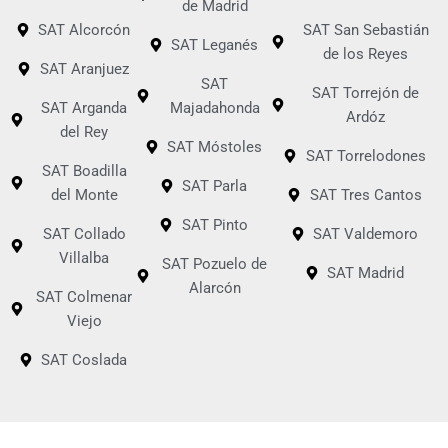
de Madrid
SAT Alcorcón
SAT San Sebastián
SAT Leganés
de los Reyes
SAT Aranjuez
SAT
SAT Torrejón de
SAT Arganda
Majadahonda
Ardóz
del Rey
SAT Móstoles
SAT Torrelodones
SAT Boadilla
SAT Parla
del Monte
SAT Tres Cantos
SAT Pinto
SAT Collado
SAT Valdemoro
Villalba
SAT Pozuelo de
SAT Madrid
Alarcón
SAT Colmenar
Viejo
SAT Coslada