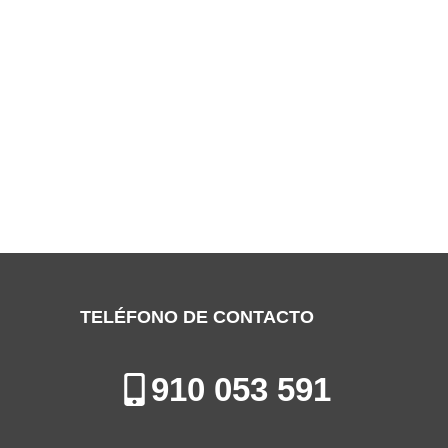
SERVICIO TÉCNICO ELECTROLUX
MAJADAHONDA
Especialistas en la Reparación, Mantenimiento e Instalación de
Electrodomésticos en Majadahonda
TELÉFONO DE CONTACTO
910 053 591